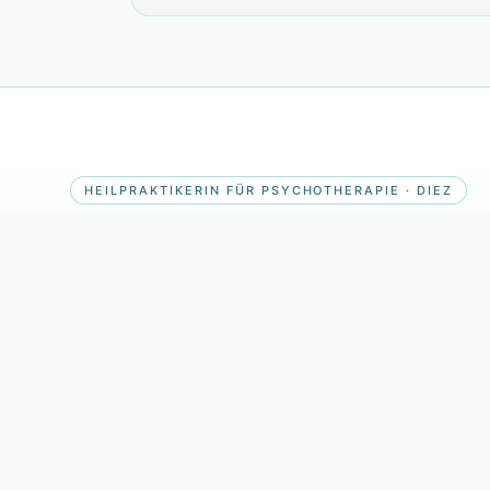
HEILPRAKTIKERIN FÜR PSYCHOTHERAPIE · DIEZ
Gabriela Vollmert
Ein Ort, an dem Sie wieder zu sich selbst finde
schöpfen, Frieden entdecken und Freude im ei
verankern.
Termin anfragen
Jameda-Profil
Google-