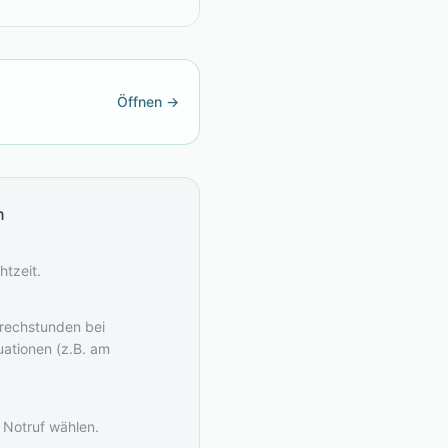
Öffnen →
n
tzeit.
prechstunden bei
uationen (z.B. am
 Notruf wählen.