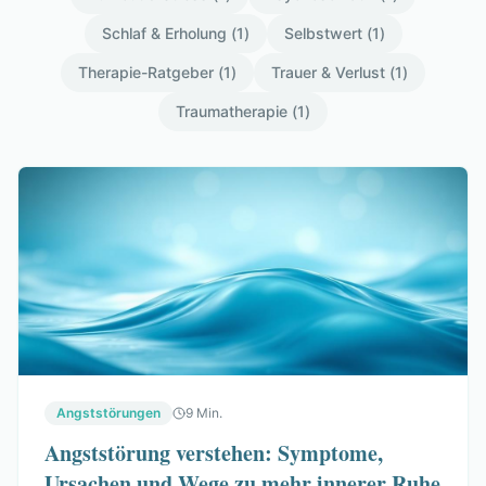
Schlaf & Erholung
(
1
)
Selbstwert
(
1
)
Therapie-Ratgeber
(
1
)
Trauer & Verlust
(
1
)
Traumatherapie
(
1
)
Angststörungen
9 Min.
Angststörung verstehen: Symptome,
Ursachen und Wege zu mehr innerer Ruhe